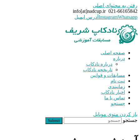
رفتن به محتوای اصلی
info[at]nadcup.ir
021-66165842
Whatsapp
Instagram
آدرس ایمیل
صفحه اصلی
درباره
درباره نادکاپ
تاریخچه نادکاپ
مسابقات و قوانین
ثبت نام
زمانبندی
اخبار نادکاپ
تماس با ما
جستجو
باز کردن منوی موبایل
جستجو
Submit