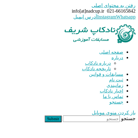
رفتن به محتوای اصلی
info[at]nadcup.ir
021-66165842
Whatsapp
Instagram
آدرس ایمیل
صفحه اصلی
درباره
درباره نادکاپ
تاریخچه نادکاپ
مسابقات و قوانین
ثبت نام
زمانبندی
اخبار نادکاپ
تماس با ما
جستجو
باز کردن منوی موبایل
جستجو
Submit