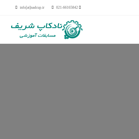
info[at]nadcup.ir
021-66165842