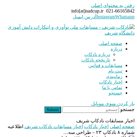
رفتن به محتوای اصلی
info[at]nadcup.ir
021-66165842
Whatsapp
Instagram
آدرس ایمیل
صفحه اصلی
درباره
درباره نادکاپ
تاریخچه نادکاپ
مسابقات و قوانین
ثبت نام
زمانبندی
اخبار نادکاپ
تماس با ما
جستجو
باز کردن منوی موبایل
جستجو
Submit
اخبار مسابقات نادکاپ شریف
صفحه اصلی
اخبار نادکاپ
اخبار مسابقات نادکاپ شریف
اطلاعیه
شماره ۸ نادکاپ ۲۳ – طراحی سه…