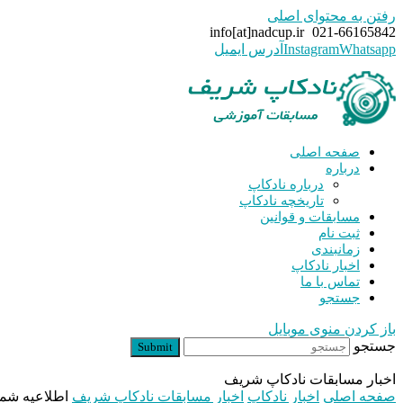
رفتن به محتوای اصلی
info[at]nadcup.ir
021-66165842
Whatsapp
Instagram
آدرس ایمیل
صفحه اصلی
درباره
درباره نادکاپ
تاریخچه نادکاپ
مسابقات و قوانین
ثبت نام
زمانبندی
اخبار نادکاپ
تماس با ما
جستجو
باز کردن منوی موبایل
جستجو
Submit
اخبار مسابقات نادکاپ شریف
صفحه اصلی
اخبار نادکاپ
اخبار مسابقات نادکاپ شریف
اطلاعیه شماره ۲ نادکاپ ۳۰ –