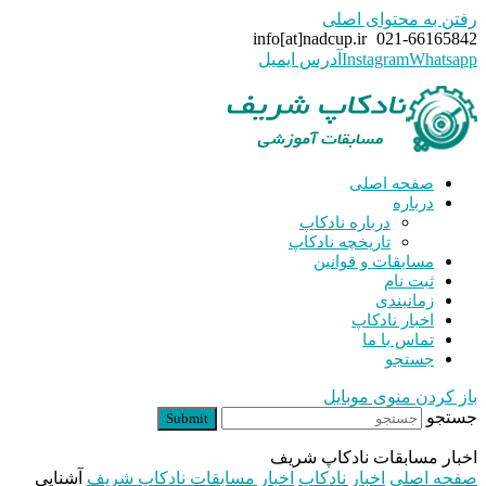
رفتن به محتوای اصلی
info[at]nadcup.ir
021-66165842
Whatsapp
Instagram
آدرس ایمیل
صفحه اصلی
درباره
درباره نادکاپ
تاریخچه نادکاپ
مسابقات و قوانین
ثبت نام
زمانبندی
اخبار نادکاپ
تماس با ما
جستجو
باز کردن منوی موبایل
جستجو
Submit
اخبار مسابقات نادکاپ شریف
صفحه اصلی
اخبار نادکاپ
اخبار مسابقات نادکاپ شریف
آشنایی