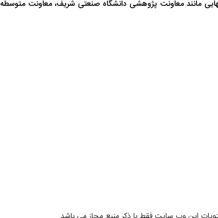
انهایی مانند معاونت پژوهشی دانشگاه صنعتی شریف، معاونت متوسطه
یات این وب سایت فقط با ذکر منبع مجاز می باشد.