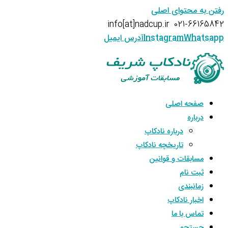
رفتن به محتوای اصلی
info[at]nadcup.ir
021-66165842
Whatsapp
Instagram
آدرس ایمیل
صفحه اصلی
درباره
درباره نادکاپ
تاریخچه نادکاپ
مسابقات و قوانین
ثبت نام
زمانبندی
اخبار نادکاپ
تماس با ما
جستجو