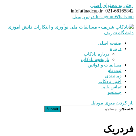
رفتن به محتوای اصلی
info[at]nadcup.ir
021-66165842
Whatsapp
Instagram
آدرس ایمیل
صفحه اصلی
درباره
درباره نادکاپ
تاریخچه نادکاپ
مسابقات و قوانین
ثبت نام
زمانبندی
اخبار نادکاپ
تماس با ما
جستجو
باز کردن منوی موبایل
جستجو
Submit
فردریک