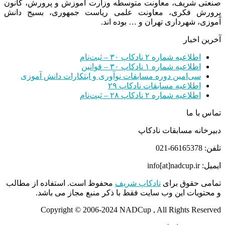
صنعتی شریف، معاونت متوسطه وزارت آموزش و پرورش، کانون
پرورش فکری، معاونت علمی ریاست جمهوری، بسیج دانش
آموزی، شهرداری تهران و … بوده اند.
آخرین اخبار
اطلاعیه شماره ۲ نادکاپ ۳۰ – ثبت‌نام
اطلاعیه شماره ۱ نادکاپ ۳۰ – قوانین
سی‌امین دوره مسابقات نوآوری و ابتکارات دانش آموزی
اطلاعیه مسابقات نادکاپ ۲۹
اطلاعیه شماره ۲ نادکاپ ۲۸ – ثبت‌نام
تماس با ما
دبیرخانه مسابقات نادکاپ
تلفن: 66165378-021
ایمیل: info[at]nadcup.ir
تمامی حقوق برای
نادکاپ شریف
محفوظ است. استفاده از مطالب
و محتویات این وب سایت فقط با ذکر منبع مجاز می باشد.
Copyright © 2006-2024 NADCup , All Rights Reserved