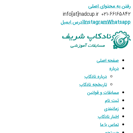
رفتن به محتوای اصلی
info[at]nadcup.ir
021-66165842
Whatsapp
Instagram
آدرس ایمیل
صفحه اصلی
درباره
درباره نادکاپ
تاریخچه نادکاپ
مسابقات و قوانین
ثبت نام
زمانبندی
اخبار نادکاپ
تماس با ما
جستجو