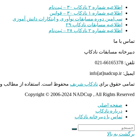
اطلاعیه شماره ۲ نادکاپ ۳۰ – ثبت‌نام
اطلاعیه شماره ۱ نادکاپ ۳۰ – قوانین
سی‌امین دوره مسابقات نوآوری و ابتکارات دانش آموزی
اطلاعیه مسابقات نادکاپ ۲۹
اطلاعیه شماره ۲ نادکاپ ۲۸ – ثبت‌نام
تماس با ما
دبیرخانه مسابقات نادکاپ
تلفن: 66165378-021
ایمیل: info[at]nadcup.ir
تمامی حقوق برای
نادکاپ شریف
محفوظ است. استفاده از مطالب و م
Copyright © 2006-2024 NADCup , All Rights Reserved
صفحه اصلی
درباره نادکاپ
تماس با دبیرخانه نادکاپ
برگشت به بالا