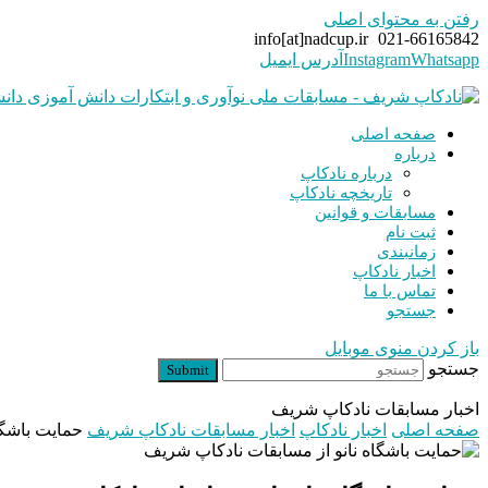
رفتن به محتوای اصلی
info[at]nadcup.ir
021-66165842
Whatsapp
Instagram
آدرس ایمیل
صفحه اصلی
درباره
درباره نادکاپ
تاریخچه نادکاپ
مسابقات و قوانین
ثبت نام
زمانبندی
اخبار نادکاپ
تماس با ما
جستجو
باز کردن منوی موبایل
جستجو
Submit
اخبار مسابقات نادکاپ شریف
صفحه اصلی
اخبار نادکاپ
اخبار مسابقات نادکاپ شریف
حمایت باشگا