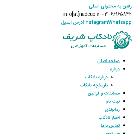
رفتن به محتوای اصلی
info[at]nadcup.ir
021-66165842
Whatsapp
Instagram
آدرس ایمیل
صفحه اصلی
درباره
درباره نادکاپ
تاریخچه نادکاپ
مسابقات و قوانین
ثبت نام
زمانبندی
اخبار نادکاپ
تماس با ما
جستجو