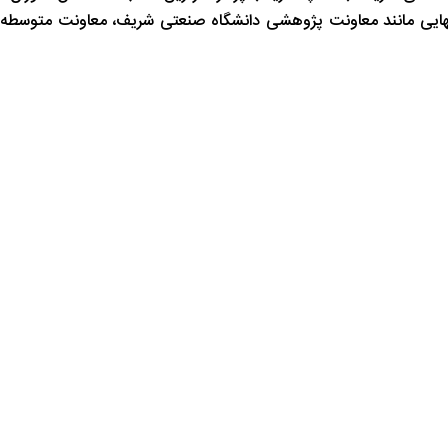
انهایی مانند معاونت پژوهشی دانشگاه صنعتی شریف، معاونت متوسطه