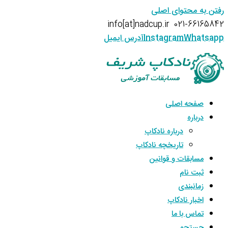
رفتن به محتوای اصلی
info[at]nadcup.ir
021-66165842
Whatsapp
Instagram
آدرس ایمیل
صفحه اصلی
درباره
درباره نادکاپ
تاریخچه نادکاپ
مسابقات و قوانین
ثبت نام
زمانبندی
اخبار نادکاپ
تماس با ما
جستجو