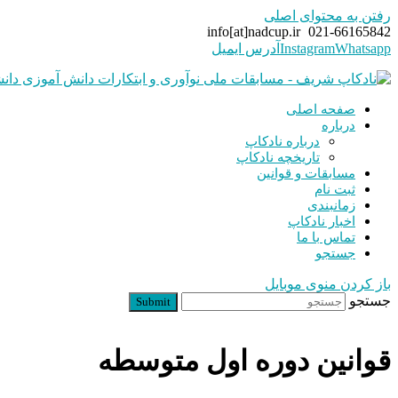
رفتن به محتوای اصلی
info[at]nadcup.ir
021-66165842
Whatsapp
Instagram
آدرس ایمیل
صفحه اصلی
درباره
درباره نادکاپ
تاریخچه نادکاپ
مسابقات و قوانین
ثبت نام
زمانبندی
اخبار نادکاپ
تماس با ما
جستجو
باز کردن منوی موبایل
جستجو
Submit
قوانین دوره اول متوسطه