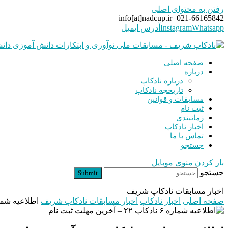
رفتن به محتوای اصلی
info[at]nadcup.ir
021-66165842
Whatsapp
Instagram
آدرس ایمیل
صفحه اصلی
درباره
درباره نادکاپ
تاریخچه نادکاپ
مسابقات و قوانین
ثبت نام
زمانبندی
اخبار نادکاپ
تماس با ما
جستجو
باز کردن منوی موبایل
جستجو
Submit
اخبار مسابقات نادکاپ شریف
صفحه اصلی
اخبار نادکاپ
اخبار مسابقات نادکاپ شریف
اطلاعیه شماره ۶ نادکاپ ۲۲ – آخ