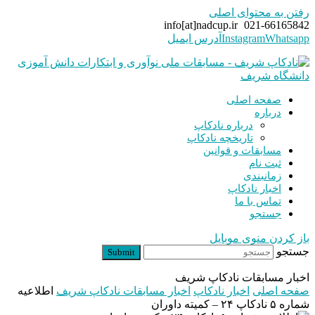
رفتن به محتوای اصلی
info[at]nadcup.ir
021-66165842
Whatsapp
Instagram
آدرس ایمیل
صفحه اصلی
درباره
درباره نادکاپ
تاریخچه نادکاپ
مسابقات و قوانین
ثبت نام
زمانبندی
اخبار نادکاپ
تماس با ما
جستجو
باز کردن منوی موبایل
جستجو
Submit
اخبار مسابقات نادکاپ شریف
صفحه اصلی
اخبار نادکاپ
اخبار مسابقات نادکاپ شریف
اطلاعیه
شماره ۵ نادکاپ ۲۴ – کمیته داوران